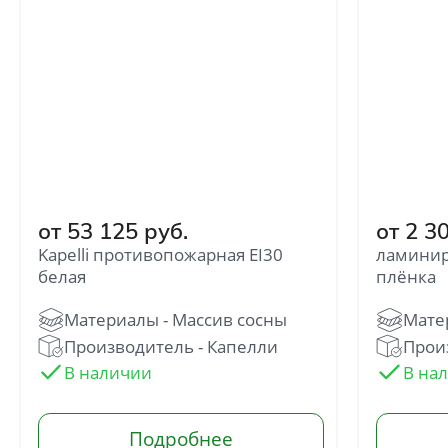
от 53 125 руб.
от 2 3
Kapelli противопожарная EI30
ламинир
Отправить
белая
плёнка
Нажимая кнопку «Отправить», Вы
соглашаетесь с политикой обработки
персональных данных
Производитель - Капелли
Произ