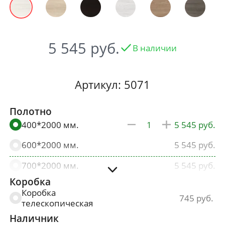
5 545
В наличии
Артикул: 5071
Полотно
400*2000 мм.
5 545
600*2000 мм.
5 545
700*2000 мм.
5 545
Коробка
800*2000 мм.
5 545
Коробка
745
телескопическая
900*2000 мм.
5 823
Наличник