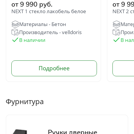
от 9 990 руб.
от 9 9
NEXT 1 стекло лакобель белое
NEXT 2 
Производитель - velldoris
Произ
Фурнитура