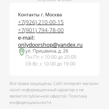
Контакты г. Москва
+7(926) 210-00-15
+7(901) 794-78-00
e-mail:
onlydoorshop@yandex.ru
ул. Пришвина, д. 26
Пн-Пт: с 10-00 до 20-00
Сб-Вс: с 10-00 до 19-00
Все права защищены. Сайт интернет-магазин
носит информационный характер и не
является публичной офертой.
Политика
г. Москва
конфиденциальности.
+7(926) 210-00-15