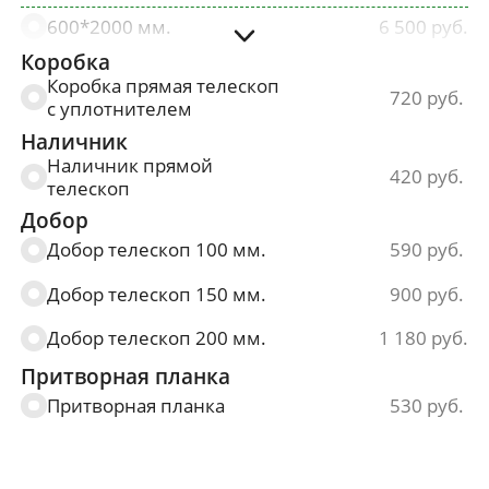
600*2000 мм.
6 500
Коробка
700*2000 мм.
6 500
Коробка прямая телескоп
720
с уплотнителем
800*2000 мм.
6 500
Наличник
900*2000 мм.
6 500
Наличник прямой
420
телескоп
Добор
Добор телескоп 100 мм.
590
Добор телескоп 150 мм.
900
Добор телескоп 200 мм.
1 180
Притворная планка
Притворная планка
530