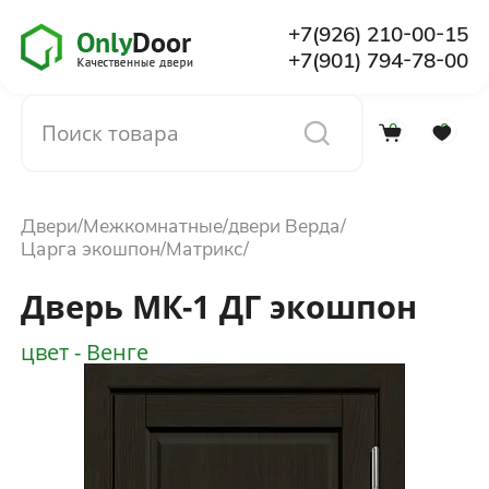
+7(926) 210-00-15
+7(901) 794-78-00
0
0
Каталог
Двери
Межкомнатные
двери Верда
О компании
Царга экошпон
Матрикс
Дверь МК-1 ДГ экошпон
Установка
цвет - Венге
Доставка и оплата
Отзывы