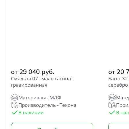
от 29 040 руб.
от 20 
Отправить
Смальта 07 эмаль сатинат
Багет 32
гравированная
серебро
Нажимая кнопку «Отправить», Вы
соглашаетесь с политикой обработки
персональных данных
Производитель - Текона
Произ