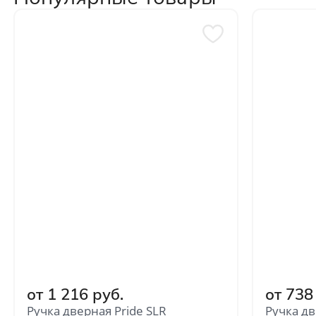
Отправить
Нажимая кнопку «Отправить», Вы
соглашаетесь с политикой обработки
персональных данных
от 1 216 руб.
от 738
Ручка дверная Pride SLR
Ручка дв