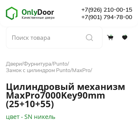
+7(926) 210-00-15
+7(901) 794-78-00
0
0
Каталог
Двери
Фурнитура
Punto
О компании
Замок с цилиндром Punto
MaxPro
Цилиндровый механизм
Установка
MaxPro7000Key90mm
(25+10+55)
Доставка и оплата
цвет - SN никель
Отзывы