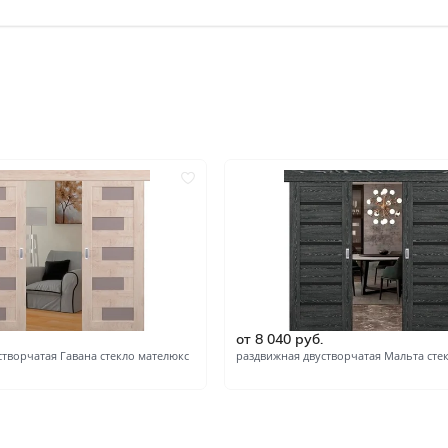
Под покраску
Кремовые
Зелёные
Тёмный орех
ок по
Двустворчатые
Со стеклом
Скрытые invisible
Царговые
С замком
Филёнчатые
Каркасно-щитовые
Антивандальные
бкой
С алюминиевой кромкой
С кругом
С четвертью
Канадка
от 8 040 руб.
створчатая Гавана стекло мателюкс
раздвижная двустворчатая Мальта сте
Полнотелые
Скиновые
Износостойкие
С метталлическим молди
Пустотелые
С геометрическим рисун