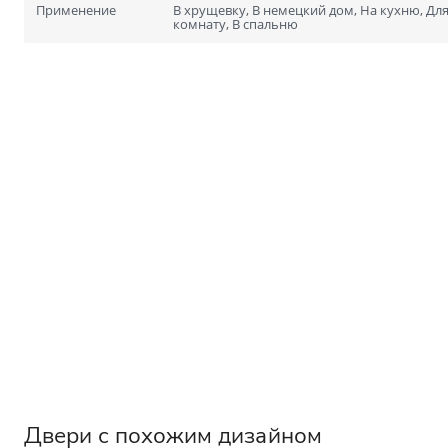
Для специальных помеще
Применение
В хрущевку, В немецкий дом, На кухню, Для 
Размеры
комнату, В спальню
Нестандартные на заказ
Стандартные
1900х600
2000х700
Двери с похожим дизайном