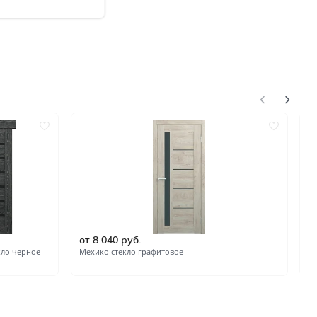
от 8 040 руб.
о
кло черное
Мехико стекло графитовое
Ме
нгом
ком