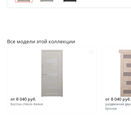
Без отделки
Двери с чёрной патиной
Крашенные в любой оттен
RAL на выбор
Решения
Все модели этой коллекции
Раздвижные
Глухие
Складные двери книжки
С врезанной фурнитурой
Комплекты в сборе с коро
С овалом
от 8 040 руб.
от 8 040 руб.
Бостон стекло белое
раздвижная дву
С притвором
бронза
Фрезерованные
С пластиковой кромкой