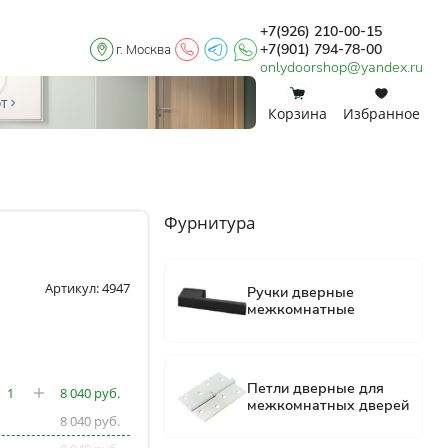
+7(926) 210-00-15
+7(901) 794-78-00
г. Москва
onlydoorshop@yandex.ru
0
0
от
Корзина
Избранное
Фурнитура
Артикул: 4947
8 040
8 040