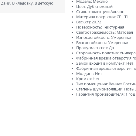
ний
В баню и сауну
Модель: Мехико
дачи, В кладовку, В детскую
Цвет: Дуб снежный
Стиль коллекции: Альянс
Низкие
Узкие
Материал покрытия: CPL TL
Вес (кг): 20.72
Высокие
Большие
Поверхность: Текстурная
Светоотражаемость: Матовая
1900х550
2000х600
Износостойкость: Умеренная
Влагостойкость: Умеренная
2000х800
2000х900
Пропускает свет: Да
Сторонность полотна: Универ
Фабричная врезка отверстия по
Замок входит в комплект: Нет
Отправить
Фабричная врезка отверстия по
Нажимая кнопку «Отправить», Вы соглашаетесь с
Молдинг: Нет
политикой обработки персональных данных
Кромка: Нет
Тип помещения: Ванная Гостин
Степень шумоизоляции: Повы
Гарантия производителя: 1 год