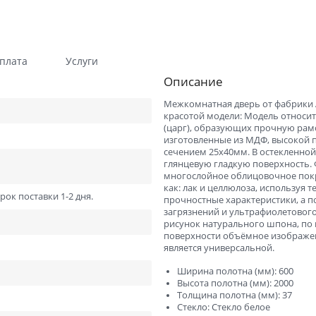
Гладкие
Композитные пластиков
Одностворчатые
Компланарные наличник
плата
Услуги
Витражные
Триплекс
Описание
Погонажные
Противопожарные
Межкомнатная дверь от фабрики A
Эконом
Недорогие
красотой модели: Модель относит
(царг), образующих прочную рам
Премиум
Элитные
изготовленные из МДФ, высокой пл
сечением 25х40мм. В остекленной
На кухню
Для дачи
глянцевую гладкую поверхность. 
многослойное облицовочное покр
В детскую комнату
В спальню
как: лак и целлюлоза, используя
рок поставки 1-2 дня.
прочностные характеристики, а п
Для кафе и ресторанов
Двойные распашные для 
загрязнений и ультрафиолетового
гостиной
рисунок натурального шпона, по 
поверхности объёмное изображен
В салон красоты
Для гостиниц и отелей
является универсальной.
ений
В корабль
В сталинку
Ширина полотна (мм): 600
Высота полотна (мм): 2000
Технические
Строительные
Толщина полотна (мм): 37
Стекло: Стекло белое