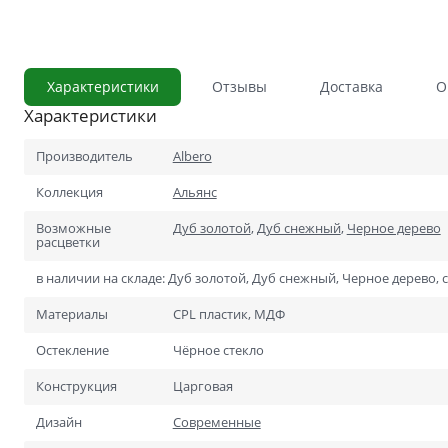
С сотовым наполнением
Влагостойкие
Характеристики
Отзывы
Доставка
О
Телескопический погонаж
Характеристики
С английской решёткой
Стоимость
Производитель
Albero
Скидки
Дорогие
Коллекция
Альянс
Применение
В ванную и туалет
Возможные
Дуб золотой
,
Дуб снежный
,
Черное дерево
расцветки
В кладовку
в наличии на складе: Дуб золотой, Дуб снежный, Черное дерево, с
В общий коридор
Материалы
CPL пластик, МДФ
В офис
Остекление
Чёрное стекло
Для школ и учебных завед
Конструкция
Царговая
В хрущёвку
Дизайн
Современные