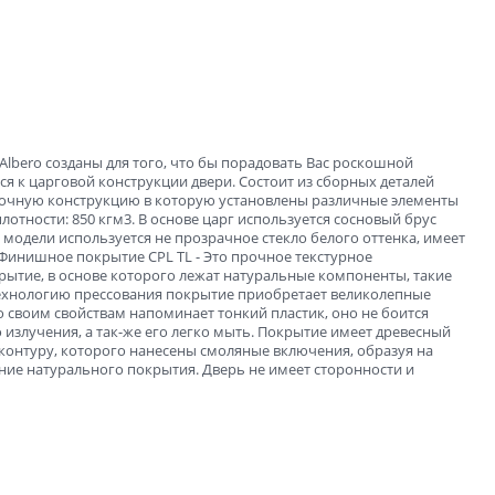
ые
и
lbero созданы для того, что бы порадовать Вас роскошной
ся к царговой конструкции двери. Состоит из сборных деталей
очную конструкцию в которую установлены различные элементы
отности: 850 кгм3. В основе царг используется сосновый брус
 модели используется не прозрачное стекло белого оттенка, имеет
Финишное покрытие CPL TL - Это прочное текстурное
ытие, в основе которого лежат натуральные компоненты, такие
 технологию прессования покрытие приобретает великолепные
о своим свойствам напоминает тонкий пластик, оно не боится
зала и
 излучения, а так-же его легко мыть. Покрытие имеет древесный
контуру, которого нанесены смоляные включения, образуя на
ие натурального покрытия. Дверь не имеет сторонности и