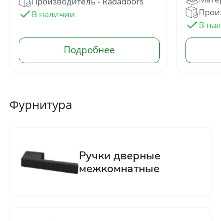
Производитель - Radadoors
Прои
Фурнитура