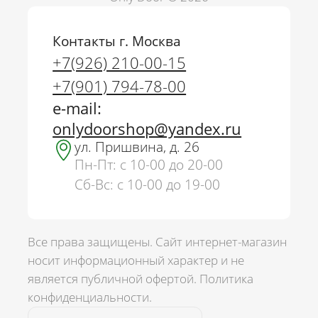
Контакты г. Москва
+7(926) 210-00-15
+7(901) 794-78-00
e-mail:
onlydoorshop@yandex.ru
ул. Пришвина, д. 26
Пн-Пт: с 10-00 до 20-00
Сб-Вс: с 10-00 до 19-00
Все права защищены. Сайт интернет-магазин
носит информационный характер и не
является публичной офертой.
Политика
г. Москва
конфиденциальности.
+7(926) 210-00-15