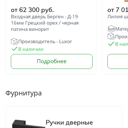
от 62 300 руб.
от 7 0
Входная дверь Берген - Д-19
Лилия ш
16мм Грецкий орех / черная
патина винорит
Произ
Производитель - Luxor
Отправить
Нажимая кнопку «Отправить», Вы
соглашаетесь с политикой обработки
персональных данных
Фурнитура