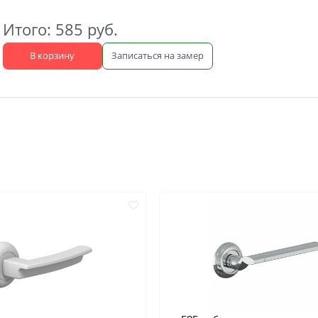
Под покраску
Кремовые
Итого:
585
руб.
Зелёные
Тёмный орех
В корзину
Записаться на замер
ок по
Двустворчатые
Со стеклом
Скрытые invisible
Царговые
С замком
Филёнчатые
Каркасно-щитовые
Антивандальные
бкой
С алюминиевой кромкой
С кругом
С четвертью
Канадка
Полнотелые
Скиновые
Износостойкие
С метталлическим молди
Пустотелые
С геометрическим рисун