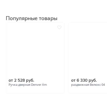
Для специальных помеще
Размеры
Нестандартные на заказ
Популярные товары
Стандартные
1900х600
2000х700
от 2 528 руб.
от 6 330 руб.
Ручка дверная Denver Xm
раздвижная Велюкс 04