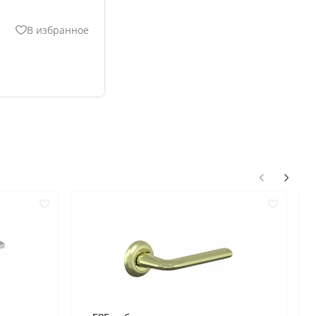
В избранное
нгом
ком