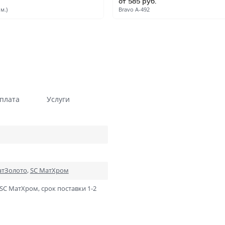
от 585 руб.
Гладкие
Композитные пластиков
м.)
Bravo A-492
Одностворчатые
Компланарные наличник
Витражные
Триплекс
Погонажные
Противопожарные
Эконом
Недорогие
Премиум
Элитные
плата
Услуги
На кухню
Для дачи
В детскую комнату
В спальню
Для кафе и ресторанов
Двойные распашные для 
гостиной
атЗолото
,
SC МатХром
В салон красоты
Для гостиниц и отелей
 SC МатХром, срок поставки 1-2
ений
В корабль
В сталинку
Технические
Строительные