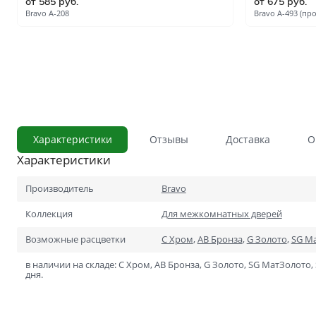
от 585 руб.
от 675 руб.
С сотовым наполнением
Bravo A-208
Bravo A-493 (про
Влагостойкие
Телескопический погонаж
С английской решёткой
Стоимость
Скидки
Дорогие
Характеристики
Отзывы
Доставка
О
Применение
Характеристики
В ванную и туалет
В кладовку
Производитель
Bravo
В общий коридор
Коллекция
Для межкомнатных дверей
Возможные расцветки
C Хром
,
AB Бронза
,
G Золото
,
SG М
В офис
в наличии на складе: C Хром, AB Бронза, G Золото, SG МатЗолото,
Для школ и учебных завед
дня.
В хрущёвку