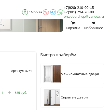
+7(926) 210-00-15
+7(901) 794-78-00
г. Москва
onlydoorshop@yandex.ru
0
0
от
Корзина
Избранное
Быстро подберём
Артикул: 4761
585