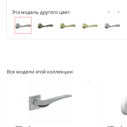
Без отделки
Эта модель другого цвет
Двери с чёрной патиной
Крашенные в любой оттен
RAL на выбор
Решения
Раздвижные
Глухие
Складные двери книжки
Все модели этой коллекции
С врезанной фурнитурой
Комплекты в сборе с коро
С овалом
С притвором
Фрезерованные
С пластиковой кромкой