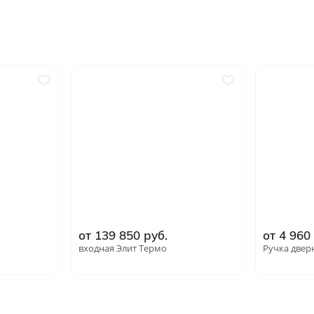
ний
В баню и сауну
Отправить
Низкие
Узкие
Нажимая кнопку «Отправить», Вы соглашаетесь с
политикой обработки персональных данных
Высокие
Большие
1900х550
2000х600
2000х800
2000х900
от 139 850 руб.
от 4 960
входная Элит Термо
Ручка двер