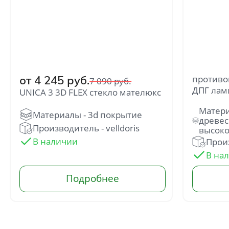
Отправить
от 4 245 руб.
противо
Нажимая кнопку «Отправить», Вы
7 090 руб.
соглашаетесь с политикой обработки
ДПГ лам
UNICA 3 3D FLEX стекло мателюкс
персональных данных
Производитель - velldoris
Прои