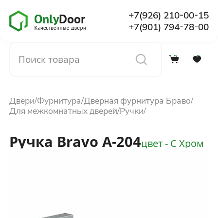
+7(926) 210-00-15
+7(901) 794-78-00
0
0
Каталог
Двери
Фурнитура
Дверная фурнитура Браво
О компании
Для межкомнатных дверей
Ручки
Ручка Bravo A-204
Установка
цвет - C Хром
Доставка и оплата
Отзывы