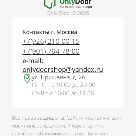
Only Door © 2026
Контакты г. Москва
+7(926) 210-00-15
+7(901) 794-78-00
e-mail:
onlydoorshop@yandex.ru
ул. Пришвина, д. 26
Пн-Пт: с 10-00 до 20-00
Сб-Вс: с 10-00 до 19-00
Все права защищены. Сайт интернет-магазин
носит информационный характер и не
является публичной офертой.
Политика
г. Москва