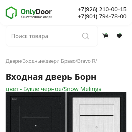
+7(926) 210-00-15
+7(901) 794-78-00
0
0
Каталог
Двери
Входные
двери Браво
Bravo R
О компании
Входная дверь Борн
Установка
цвет - Букле черное/Snow Melinga
Доставка и оплата
Отзывы