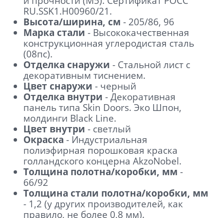
и прочности (М5). Сертификат POCC
персональных данных
RU.SSK1.H00960/21.
Высота/ширина, см
- 205/86, 96
Марка стали
- Высококачественная
конструкционная углеродистая сталь
(08пс).
Отделка снаружи
- Стальной лист с
декоративным тиснением.
Цвет снаружи
- черный
Отделка внутри
- Декоративная
панель типа Skin Doors. Эко Шпон,
молдинги Black Line.
Цвет внутри
- светлый
Окраска
- Индустриальная
полиэфирная порошковая краска
голландского концерна AkzoNobel.
Толщина полотна/коробки, мм
-
66/92
Толщина стали полотна/коробки, мм
- 1,2 (у других производителей, как
правило, не более 0,8 мм).