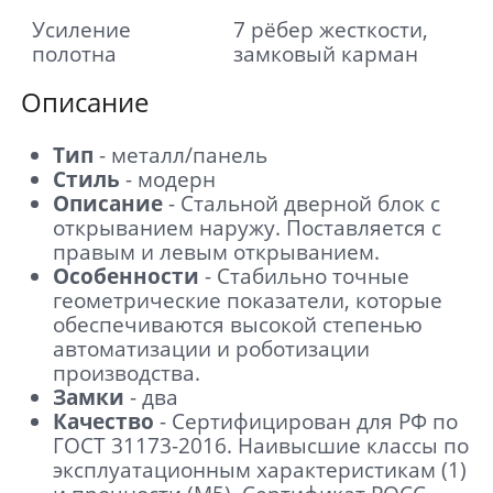
Усиление
7 рёбер жесткости,
полотна
замковый карман
Описание
Тип
- металл/панель
Стиль
- модерн
Описание
- Стальной дверной блок с
открыванием наружу. Поставляется с
правым и левым открыванием.
Особенности
- Стабильно точные
геометрические показатели, которые
обеспечиваются высокой степенью
автоматизации и роботизации
производства.
Замки
- два
Отправить
Качество
- Сертифицирован для РФ по
ГОСТ 31173-2016. Наивысшие классы по
Нажимая кнопку «Отправить», Вы
эксплуатационным характеристикам (1)
соглашаетесь с политикой обработки