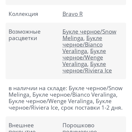
Коллекция
Bravo R
Возможные
Букле черное/Snow
расцветки
Melinga
,
Букле
черное/Bianco
Veralinga
,
Букле
черное/Wenge
Veralinga
,
Букле
черное/Riviera Ice
в наличии на складе: Букле черное/Snow
Melinga, Букле черное/Bianco Veralinga,
Букле черное/Wenge Veralinga, Букле
черное/Riviera Ice, срок поставки 1-2 дня.
Внешнее
Порошково
покрытие
полимерное