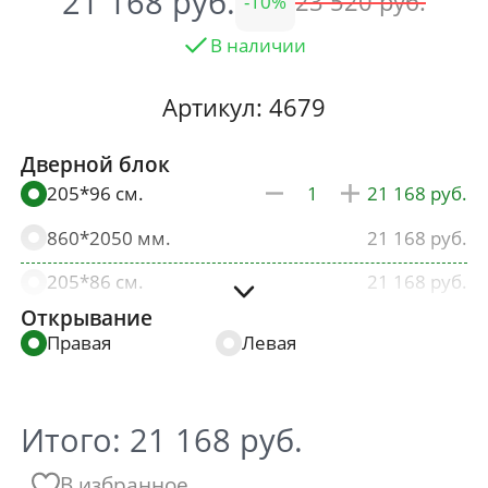
21 168
23 520
10
В наличии
Артикул: 4679
Дверной блок
205*96 см.
21 168
860*2050 мм.
21 168
205*86 см.
21 168
Открывание
960*2050 мм.
21 168
Правая
Левая
Итого:
21 168
руб.
В избранное