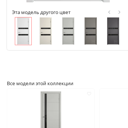
Без отделки
Эта модель другого цвет
Двери с чёрной патиной
Крашенные в любой оттен
RAL на выбор
Решения
Раздвижные
Глухие
Складные двери книжки
С врезанной фурнитурой
Все модели этой коллекции
Комплекты в сборе с коро
С овалом
С притвором
Фрезерованные
С пластиковой кромкой