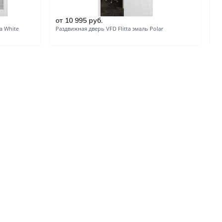
ые
от 10 995 руб.
о
и
a White
Раздвижная дверь VFD Flitta эмаль Polar
Ра
зала и