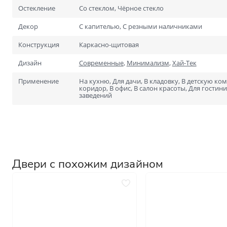
Для специальных помеще
Остекление
Со стеклом, Чёрное стекло
Размеры
Нестандартные на заказ
Декор
С капителью, С резными наличниками
Стандартные
Конструкция
Каркасно-щитовая
1900х600
Дизайн
Современные
,
Минимализм
,
Хай-Тек
2000х700
Применение
На кухню, Для дачи, В кладовку, В детскую ко
коридор, В офис, В салон красоты, Для гостин
заведений
Двери с похожим дизайном