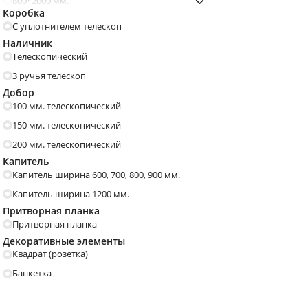
С порошковым напылением
Бетон
800*2000 мм.
Стопоры, ограничители,
Доводчики
Коробка
900*2000 мм.
Прованс
Модерн
фиксаторы
С полосками
С геометрическим рисун
С уплотнителем телескоп
Наличник
Кантри
Барокко
Модерн
Телескопический
Резные
Ар деко
Шириной 90 мм.
Толщина 130 мм. и боль
3 ручья телескоп
Добор
Эксклюзивные
Под старину
Толщина 110 мм.
Толщина 100 мм.
100 мм. телескопический
Французские
Деревенские
150 мм. телескопический
Техно
Минимализм
200 мм. телескопический
Трехконтурные
4 класса взломостойкост
Капитель
Дуб
Серые
С броненакладками
С одним замком
Капитель ширина 600, 700, 800, 900 мм.
С патиной
Венге
Капитель ширина 1200 мм.
Притворная планка
Черные
Темные
Притворная планка
Итальянский
Американский
Декоративные элементы
Квадрат (розетка)
Матовые
Коричневые
Банкетка
Бетон
Графит
Глянецевые
Капучино