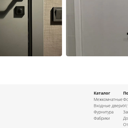
Каталог
П
Межкомнатные
Фо
Входные двери
Ус
Фурнитура
За
Фабрики
До
От