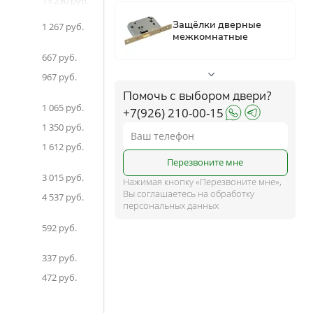
13 230
13 230
ком
1 267
667
ше
967
Помочь с выбором двери?
1 065
+7(926) 210-00-15
1 350
1 612
и
Перезвоните мне
3 015
Нажимая кнопку «Перезвоните мне»,
Вы соглашаетесь на обработку
4 537
персональных данных
592
337
472