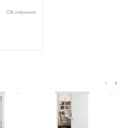
В избранное
нгом
ком