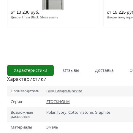
С сотовым наполнением
от 13 230 руб.
от 15 225 ру
Влагостойкие
Дверь Trivia Black Gloss эмаль
Дверь полуторна
Телескопический погонаж
С английской решёткой
Стоимость
Скидки
Дорогие
Применение
В ванную и туалет
Характеристики
Отзывы
Доставка
О
Характеристики
В кладовку
В общий коридор
Производитель
ВФД Владимирские
Cерия
STOCKHOLM
В офис
Возможные
Polar
,
Ivory
,
Cotton
,
Stone
,
Graphite
Для школ и учебных завед
расцветки
В хрущёвку
Материалы
Эмаль