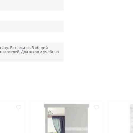
ний
В баню и сауну
Низкие
Узкие
Высокие
Большие
1900х550
2000х600
2000х800
2000х900
Отправить
мнату, В спальню, В общий
иц и отелей, Для школ и учебных
Нажимая кнопку «Отправить», Вы соглашаетесь с
политикой обработки персональных данных