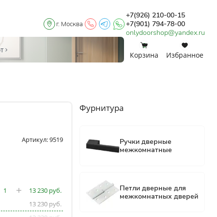
+7(926) 210-00-15
+7(901) 794-78-00
г. Москва
onlydoorshop@yandex.ru
0
0
от
Корзина
Избранное
Фурнитура
Артикул: 9519
13 230
13 230