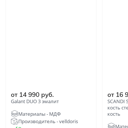
от 14 990 руб.
от 16 
Galant DUO 3 эмалит
SCANDI S
кость ст
кость
Производитель - velldoris
Отправить