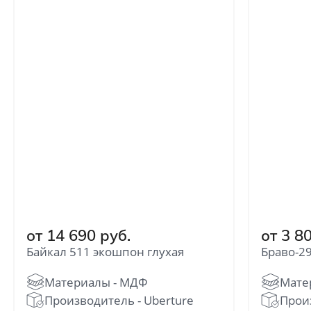
Отправить
Нажимая кнопку «Отправить», Вы
соглашаетесь с политикой обработки
персональных данных
от 14 690 руб.
от 3 8
Байкал 511 экошпон глухая
Браво-29
Производитель - Uberture
Произ