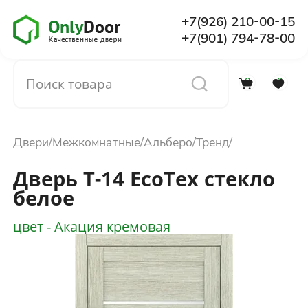
+7(926) 210-00-15
+7(901) 794-78-00
0
0
Каталог
Двери
Межкомнатные
Альберо
Тренд
О компании
Дверь Т-14 EcoTex стекло
белое
Установка
цвет - Акация кремовая
Доставка и оплата
Отзывы