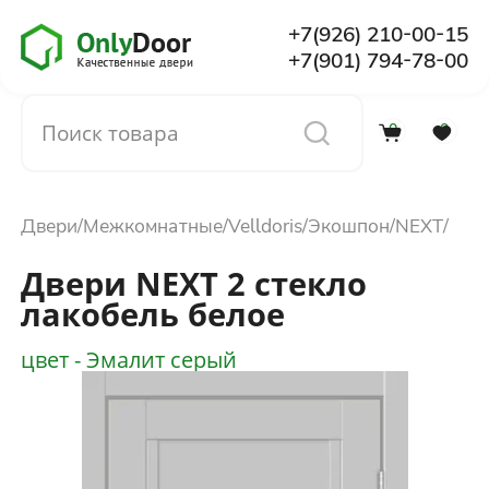
+7(926) 210-00-15
+7(901) 794-78-00
0
0
Каталог
Двери
Межкомнатные
Velldoris
Экошпон
NEXT
О компании
Двери NEXT 2 стекло
лакобель белое
Установка
цвет - Эмалит серый
Доставка и оплата
Отзывы