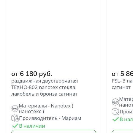
от 6 180 руб.
от 5 8
раздвижная двустворчатая
PSL- 3 n
ТЕХНО-802 nanotex стекла
сатинат
лакобель и бронза сатинат
Произ
Производитель - Мариам