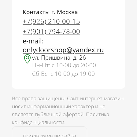
Контакты г. Москва
+7(926) 210-00-15
+7(901) 794-78-00
e-mail:
onlydoorshop@yandex.ru
ул. Пришвина, д. 26
Пн-Пт: с 10-00 до 20-00
Сб-Вс: с 10-00 до 19-00
Все права защищены. Сайт интернет-магазин
носит информационный характер и не
является публичной офертой.
Политика
г. Москва
конфиденциальности.
+7(926) 210-00-15
продвижение сайта
+7(901) 794-78-00