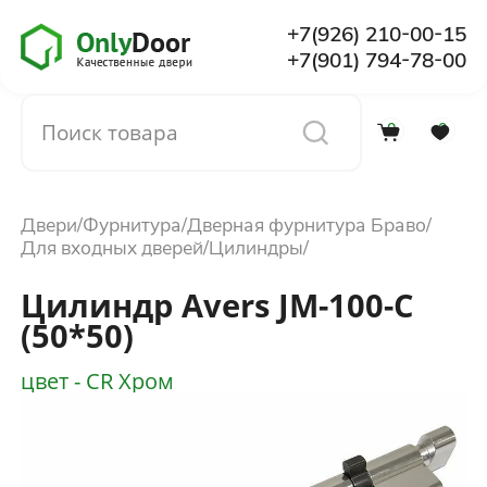
+7(926) 210-00-15
+7(901) 794-78-00
0
0
Каталог
Двери
Фурнитура
Дверная фурнитура Браво
О компании
Для входных дверей
Цилиндры
Цилиндр Avers JМ-100-С
Установка
(50*50)
цвет - CR Хром
Доставка и оплата
Отзывы