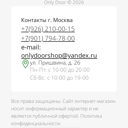
Only Door © 2026
Контакты г. Москва
+7(926) 210-00-15
+7(901) 794-78-00
e-mail:
onlydoorshop@yandex.ru
ул. Пришвина, д. 26
Пн-Пт: с 10-00 до 20-00
Сб-Вс: с 10-00 до 19-00
Все права защищены. Сайт интернет-магазин
носит информационный характер и не
является публичной офертой.
Политика
г. Москва
конфиденциальности.