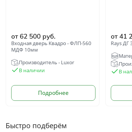
от 62 500 руб.
от 41 
Входная дверь Квадро - ФЛП-560
Rays ДГ
МДФ 10мм
Производитель - Luxor
Произ
Отправить
Нажимая кнопку «Отправить», Вы
соглашаетесь с политикой обработки
персональных данных
Быстро подберём