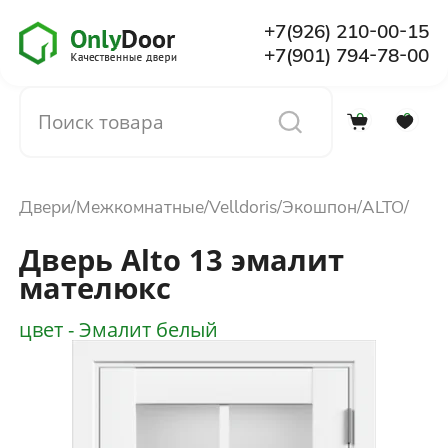
+7(926) 210-00-15
+7(901) 794-78-00
0
0
Каталог
Двери
Межкомнатные
Velldoris
Экошпон
ALTO
О компании
Дверь Alto 13 эмалит
мателюкс
Установка
цвет - Эмалит белый
Доставка и оплата
Отзывы