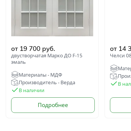
от 19 700 руб.
от 14 
двустворчатая Марко ДО F-15
Челси 0
эмаль
Произ
Производитель - Верда
Отправить