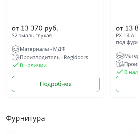
от 13 370 руб.
от 13 
S2 эмаль глухая
PX-14 AL
под фур
Отправить
Производитель - Regidoors
Произ
Нажимая кнопку «Отправить», Вы
соглашаетесь с политикой обработки
персональных данных
Фурнитура