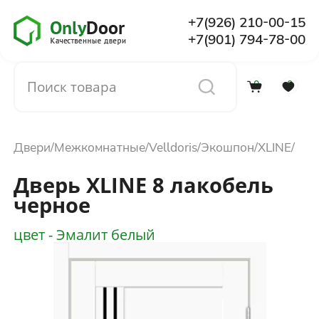
+7(926) 210-00-15
+7(901) 794-78-00
0
0
Каталог
Двери
Межкомнатные
Velldoris
Экошпон
XLINE
О компании
Дверь XLINE 8 лакобель
черное
Установка
цвет - Эмалит белый
Доставка и оплата
Отзывы