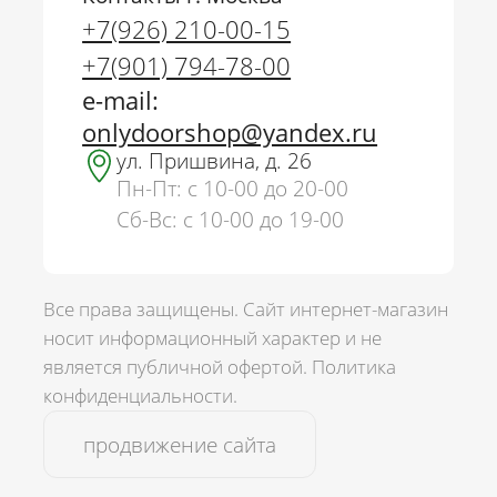
+7(926) 210-00-15
+7(901) 794-78-00
e-mail:
onlydoorshop@yandex.ru
ул. Пришвина, д. 26
Пн-Пт: с 10-00 до 20-00
Сб-Вс: с 10-00 до 19-00
Все права защищены. Сайт интернет-магазин
носит информационный характер и не
является публичной офертой.
Политика
г. Москва
конфиденциальности.
+7(926) 210-00-15
+7(901) 794-78-00
продвижение сайта
onlydoorshop@yandex.ru