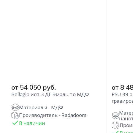
от 54 050 руб.
от 8 4
Bellagio исп.3 ДГ Эмаль по МДФ
PSU-39 
гравиро
Производитель - Radadoors
Произ