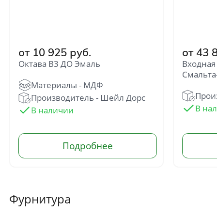
от 10 925 руб.
от 43 
Октава В3 ДО Эмаль
Входная 
Смальта
Отправить
Произ
Производитель - Шейл Дорс
Нажимая кнопку «Отправить», Вы
соглашаетесь с политикой обработки
персональных данных
Фурнитура