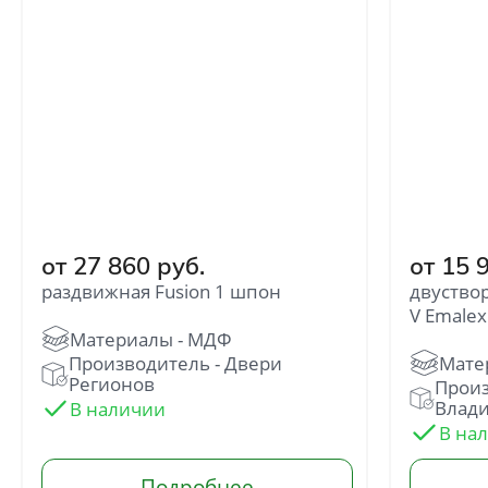
от 27 860 руб.
от 15 
Отправить
раздвижная Fusion 1 шпон
двуство
V Emalex
Нажимая кнопку «Отправить», Вы
соглашаетесь с политикой обработки
Производитель - Двери
персональных данных
Регионов
Произ
Влад