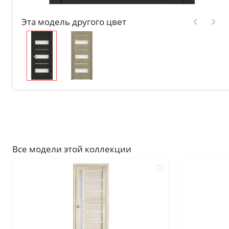
Без отделки
Эта модель другого цвет
Двери с чёрной патиной
Крашенные в любой оттен
RAL на выбор
Решения
Раздвижные
Глухие
Складные двери книжки
С врезанной фурнитурой
Все модели этой коллекции
Комплекты в сборе с коро
С овалом
С притвором
Фрезерованные
С пластиковой кромкой