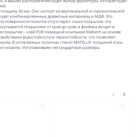
пох. В вашем распоряжении будет выбор фурнитуры, которая будет
ей.
толщину 36 мм. Оно состоит из вертикальной и горизонтальной
 входят комбинированные древесные материалы и МДФ. Это
а поверхности полотна отсутствуют стыки покрытия, что
окутывается покрытием от края до края, а филёнка входит в
ля покрытия – клей PUR Немецкой компании Kleiberit на основе
свойствами водостойкости и термостойкости, что позволяет
анузла. В остеклённых полотнах стекло MATELUX толщиной 4 мм.
погонажем. Изготавливаем нестандартные размеры.