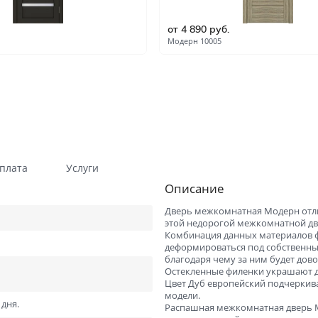
Гладкие
Композитные пластиков
от 4 890 руб.
Одностворчатые
Компланарные наличник
Модерн 10005
Витражные
Триплекс
Погонажные
Противопожарные
Эконом
Недорогие
Премиум
Элитные
На кухню
Для дачи
плата
Услуги
Описание
В детскую комнату
В спальню
Для кафе и ресторанов
Двойные распашные для 
Дверь межкомнатная Модерн отли
гостиной
этой недорогой межкомнатной дв
Комбинация данных материалов ф
деформироваться под собственны
В салон красоты
Для гостиниц и отелей
благодаря чему за ним будет дов
Остекленные филенки украшают д
ений
В корабль
В сталинку
Цвет Дуб европейский подчеркив
модели.
Технические
Строительные
 дня.
Распашная межкомнатная дверь 