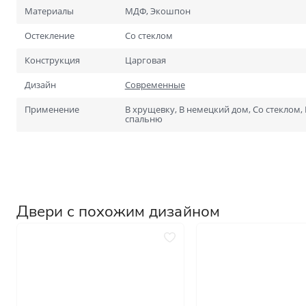
Для специальных помеще
Материалы
МДФ, Экошпон
Размеры
Нестандартные на заказ
Остекление
Со стеклом
Стандартные
Конструкция
Царговая
1900х600
Дизайн
Современные
2000х700
Применение
В хрущевку, В немецкий дом, Со стеклом, 
спальню
Двери с похожим дизайном