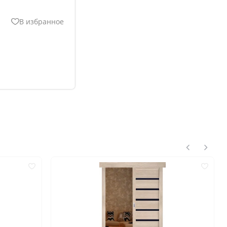
В избранное
нгом
ком