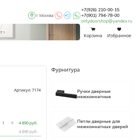
+7(926) 210-00-15
+7(901) 794-78-00
г. Москва
onlydoorshop@yandex.ru
0
0
от
Корзина
Избранное
Фурнитура
Артикул: 7174
4 890
4 890