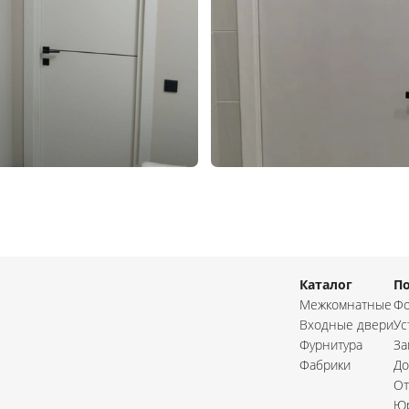
Каталог
П
Межкомнатные
Фо
Входные двери
Ус
Фурнитура
За
Фабрики
До
От
Юр