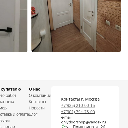
окупателю
О нас
то работ
О компании
Контакты г. Москва
тановка
Контакты
+7(926) 210-00-15
мер
Новости
+7(901) 794-78-00
ставка и оплата
Блог
e-mail:
зывы
onlydoorshop@yandex.ru
. лицам
ул. Пришвина, д. 26