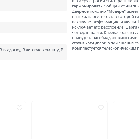
и в меру строгий стиль ранних э
ний
В баню и сауну
гармонировать с общей концепци
Дверное полотно "Модерн" имеет 
Низкие
Узкие
планки, царги, в состав которой
исключает деформацию изделия. Н
Высокие
Большие
исключает его расслоение. Царга 
четверть царги. Клеевая основа д
1900х550
2000х600
полиуретана: обладает высокими 
ставить эти двери в помещения с
2000х800
2000х900
Отправить
Комплектуется телескопическим 
В кладовку, В детскую комнату, В
Нажимая кнопку «Отправить», Вы соглашаетесь с
политикой обработки персональных данных