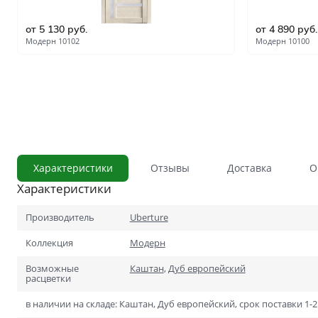
С сотовым наполнением
от 5 130 руб.
от 4 890 руб.
Влагостойкие
Модерн 10102
Модерн 10100
Телескопический погонаж
С английской решёткой
Стоимость
Скидки
Дорогие
Применение
В ванную и туалет
Характеристики
Отзывы
Доставка
О
Характеристики
В кладовку
В общий коридор
Производитель
Uberture
Коллекция
Модерн
В офис
Возможные
Каштан
,
Дуб европейский
Для школ и учебных завед
расцветки
В хрущёвку
в наличии на складе: Каштан, Дуб европейский, срок поставки 1-2