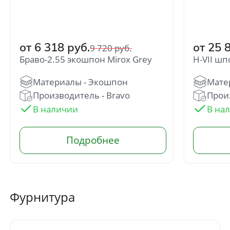
от 6 318 руб.
от 25 
9 720 руб.
Браво-2.55 экошпон Mirox Grey
H-VII ш
Отправить
Производитель - Bravo
Произ
Нажимая кнопку «Отправить», Вы
соглашаетесь с политикой обработки
персональных данных
Фурнитура