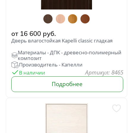
Цвета венге
от
3 003
руб.
от
16 600
руб.
Светлые
Дверь влагостойкая Kapelli classic гладкая
: 8465
В наличии