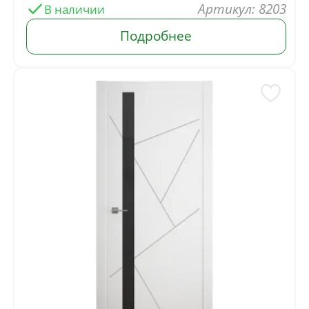
: 8203
г. Москва
+7(926) 210-00-15
+7(901) 794-78-00
onlydoorshop@yandex.ru