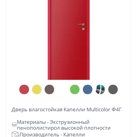
Со стеклом
от
3 128
руб.
Черные
от
5 051
руб.
Из массива
от
11 820
руб.
Дверь влагостойкая Капелли Multicolor Ф4Г
Шпон
от
7 740
руб.