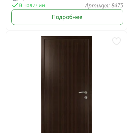
Артикул: 8475
В наличии
Орех
Подробнее
от
4 515
руб.
Браво
от
2 673
руб.
Глухие
Глянцевые
от
10 402
руб.