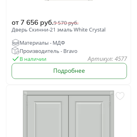
от
7 656
руб.
9 570
руб.
Дверь Скинни-21 эмаль White Сrystal
: 4577