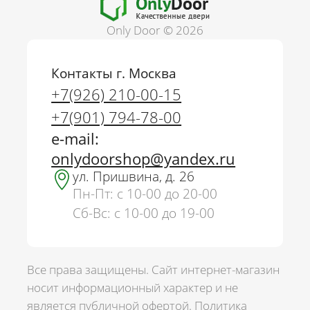
Only Door © 2026
Контакты г. Москва
+7(926) 210-00-15
+7(901) 794-78-00
e-mail:
onlydoorshop@yandex.ru
ул. Пришвина, д. 26
Пн-Пт: с 10-00 до 20-00
Сб-Вс: с 10-00 до 19-00
Все права защищены. Сайт интернет-магазин
носит информационный характер и не
является публичной офертой.
Политика
г. Москва