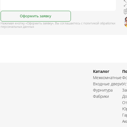
ний
В баню и сауну
Низкие
Узкие
Оформить заявку
Высокие
Большие
Нажимая кнопку «Оформить заявку», Вы соглашаетесь с политикой обработки
персональных данных
1900х550
2000х600
2000х800
2000х900
Каталог
П
Межкомнатные
Фо
Входные двери
Ус
Фурнитура
За
Фабрики
До
От
Юр
Га
Ак