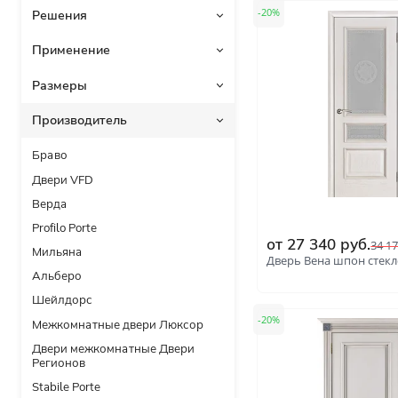
С царговыми накладками
20
Шпингалеты
Неоклассика
Бела
С раскладкой
Двери со скидками
Хай-тэк
Лофт
Грун
Размеры
Акции
Фурнитура
Багетные
Шириной 80 см.
Крас
Экостиль
Толщина 115 мм.
Неф
Скандинавский дизайн
Толщина 90 мм.
Браво
Конструкция
Двери VFD
Винтажные
Черн
С двумя замками
Цвет
Верда
Белые
С бронепакетом
Profilo Porte
от
27 340
руб.
Светлые
34 1
Мильяна
Дверь Вена шпон стекл
Белёный дуб
Альберо
Шейлдорс
Орех
20
Межкомнатные двери Люксор
В наличии
Миланский
Двери межкомнатные Двери
Регионов
Синие
Stabile Porte
Ясень