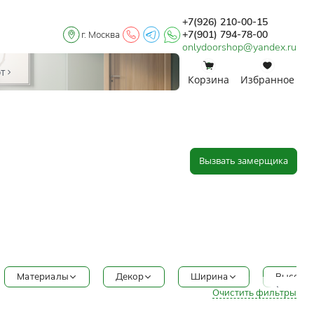
+7(926) 210-00-15
+7(901) 794-78-00
г. Москва
onlydoorshop@yandex.ru
0
0
от
Корзина
Избранное
Вызвать замерщика
Материалы
Декор
Ширина
Высота
Очистить фильтры
а
Грунт под отделку
Багет
600
2000