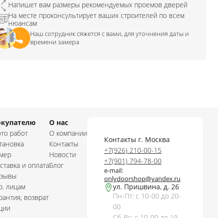
Напишет вам размеры рекомендуемых проемов дверей
На месте проконсультирует ваших строителей по всем
нюансам
Наш сотрудник сяжется с вами, для уточнения даты и
времени замера
окупателю
О нас
то работ
О компании
Контакты г. Москва
тановка
Контакты
+7(926) 210-00-15
мер
Новости
+7(901) 794-78-00
ставка и оплата
Блог
e-mail:
зывы
onlydoorshop@yandex.ru
. лицам
ул. Пришвина, д. 26
Пн-Пт: с 10-00 до 20-
рантия, возврат
00
ции
Сб-Вс: с 10-00 до 19-