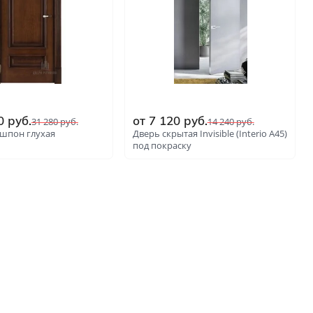
0
руб.
от
7 120
руб.
31 280
руб.
14 240
руб.
шпон глухая
Дверь скрытая Invisible (Interio A45)
под покраску
: 6896
: 6897
нгом
ком