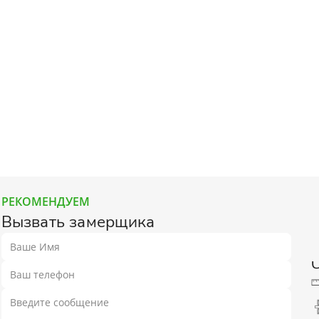
Гладкие
Композитные пластиков
Одностворчатые
Компланарные наличник
Витражные
Триплекс
Погонажные
Противопожарные
Эконом
Недорогие
Премиум
Элитные
На кухню
Для дачи
В детскую комнату
В спальню
РЕКОМЕНДУЕМ
Для кафе и ресторанов
Двойные распашные для 
Вызвать замерщика
гостиной
В салон красоты
Для гостиниц и отелей
ений
В корабль
В сталинку
Технические
Строительные