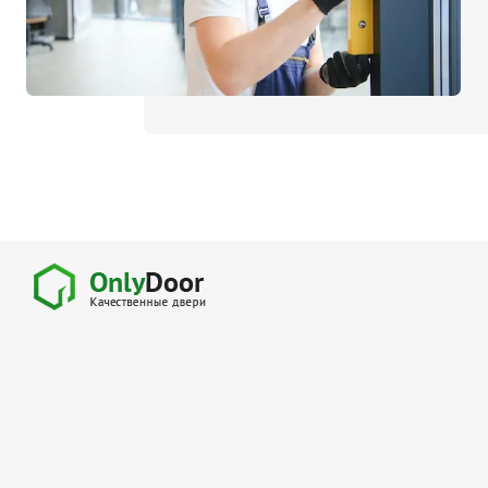
Для специальных помеще
Размеры
Нестандартные на заказ
Стандартные
1900х600
2000х700