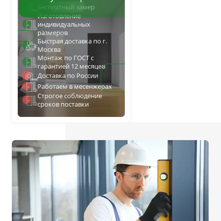
Бесплатный замер
С сотовым наполнением
Изготовление
индивидуальных
Влагостойкие
размеров
Быстрая доставка по г.
Телескопический погонаж
Москва
Монтаж по ГОСТ с
С английской решёткой
гарантией 12 месяцев
Стоимость
Доставка по России
Скидки
Работаем в месенжерах
Дорогие
Строгое соблюдение
Применение
сроков поставки
В ванную и туалет
В кладовку
В общий коридор
В офис
Для школ и учебных завед
В хрущёвку