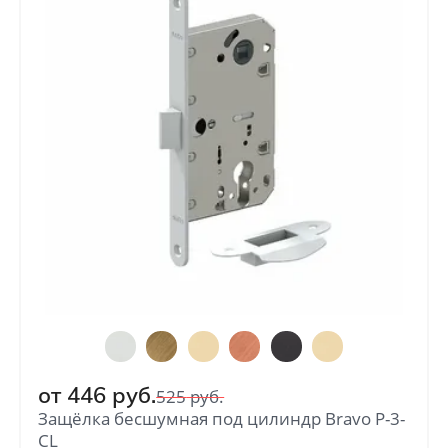
Петли
от
54
руб.
Замки
от
236
руб.
Защёлки
от
146
руб.
Цилиндры
от
446
руб.
525
руб.
от
225
руб.
Защёлка бесшумная под цилиндр Bravo P-3-
CL