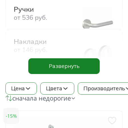
Ручки
Акции
от
536
руб.
Контакты
Накладки
Фото работ
от
146
руб.
Фиксаторы
от
293
руб.
Цена
Цвета
Производитель
сначала недорогие
Ручки-защёлки
от
225
руб.
15