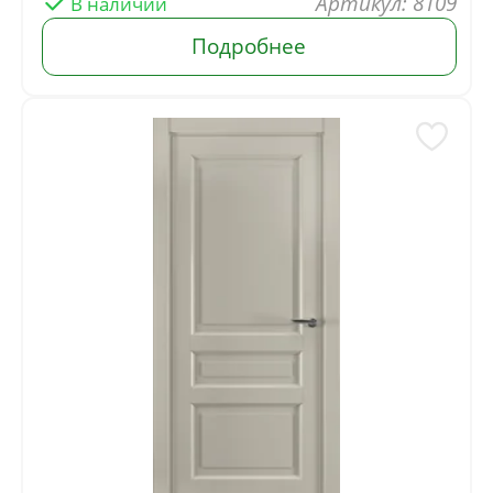
Артикул: 8109
В наличии
Подробнее
Синие
от
14 399
руб.
Бетон
от
1 938
руб.
Графит
от
3 660
руб.
Капучино
от
1 938
руб.