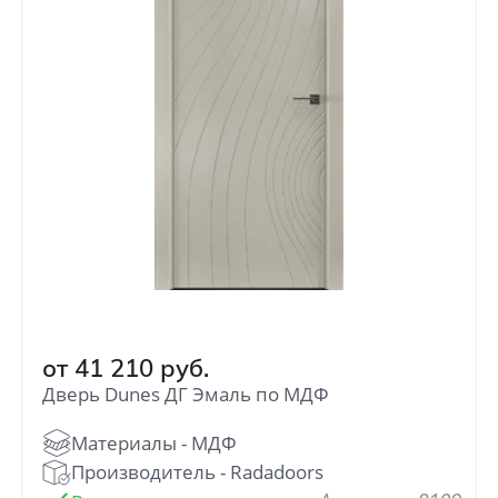
Темные
от
2 790
руб.
Орех
от
3 770
руб.
Матовые двери
от
5 071
руб.
от
41 210
руб.
Дверь Dunes ДГ Эмаль по МДФ
Коричневые
от
2 790
руб.