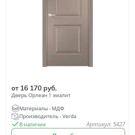
Без отделки
от
1 632
руб.
Кремовые
Двухцветные
от
14 990
руб.
от
16 170
руб.
Дверь Орлеан 1 эмалит
Зеленые
от
12 090
руб.
: 5427
В наличии