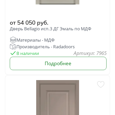
Ясень
от
2 790
руб.
от
54 050
руб.
Дверь Bellagio исп.3 ДГ Эмаль по МДФ
Глянец
от
5 930
руб.
: 7965
В наличии
Итальянский орех
от
1 638
руб.
Миланский орех
от
1 638
руб.