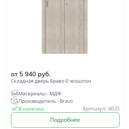
от
5 940
руб.
Складная дверь Браво-0 экошпон
г. Москва
+7(926) 210-00-15
: 4635
+7(901) 794-78-00
onlydoorshop@yandex.ru