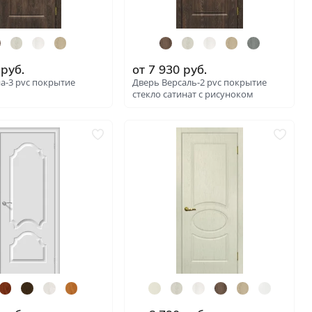
руб.
от
7 930
руб.
а-3 pvc покрытие
Дверь Версаль-2 pvc покрытие
стекло сатинат с рисуноком
: 6281
: 6289