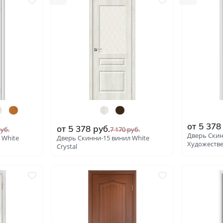
от
5 378
от
5 378
руб.
уб.
7 170
руб.
Дверь Скин
 White
Дверь Скинни-15 винил White
Художестве
Сrystal
: 4487
: 4481