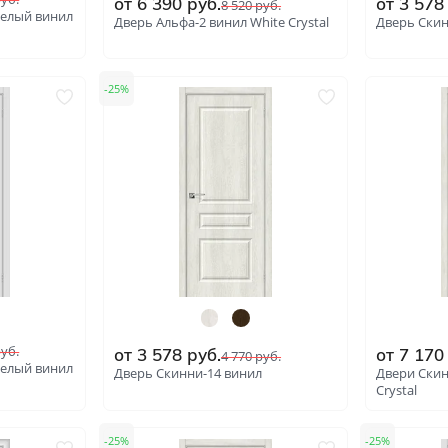
от
6 390
руб.
от
3 578
8 520
руб.
Белый винил
Дверь Альфа-2 винил White Сrystal
Дверь Скин
Отправить
Нажимая кнопку «Отправить», Вы соглашаетесь с
политикой обработки персональных данных
25
: 4478
: 4489
уб.
от
3 578
руб.
от
7 170
4 770
руб.
Белый винил
Дверь Скинни-14 винил
Двери Скин
Сrystal
25
25
: 4474
: 4479