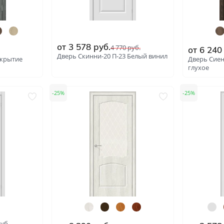
ний
В баню и сауну
Низкие
Узкие
Высокие
Большие
от
3 578
руб.
4 770
руб.
от
6 240
1900х550
2000х600
Дверь Скинни-20 П-23 Белый винил
окрытие
Дверь Сиен
глухое
2000х800
2000х900
25
25
: 6287
: 4482
уб.