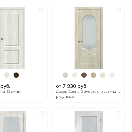
и
: 6288
руб.
от
7 930
руб.
ни-12 винил
Дверь Сиена-2 pvc стекло сатинат с
рисунком
: 4475
: 6284
нгом
ком