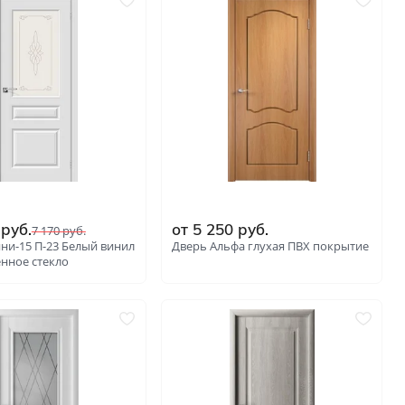
руб.
от
5 250
руб.
7 170
руб.
ни-15 П-23 Белый винил
Дверь Альфа глухая ПВХ покрытие
нное стекло
: 4480
: 5751