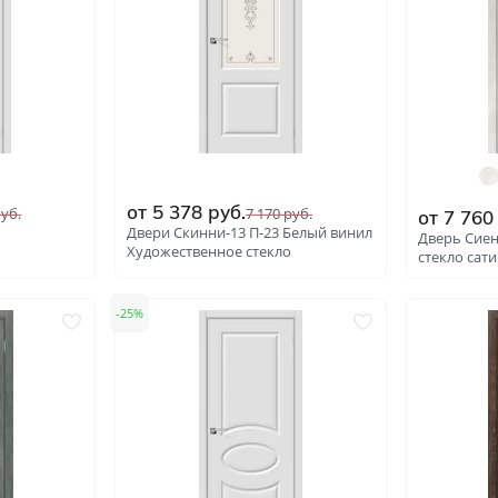
Гладкие
Композитные пластиков
 (Шимо Светлый)
Одностворчатые
Компланарные наличник
 (Шимо Темный)
Витражные
Триплекс
мбир
Погонажные
Противопожарные
Эконом
Недорогие
от
5 378
руб.
уб.
7 170
руб.
Премиум
Элитные
от
7 760
л
Двери Скинни-13 П-23 Белый винил
Дверь Сиен
Художественное стекло
На кухню
Для дачи
стекло сат
В детскую комнату
В спальню
25
: 4484
: 4476
Для кафе и ресторанов
Двойные распашные для 
гостиной
В салон красоты
Для гостиниц и отелей
ений
В корабль
В сталинку
Технические
Строительные