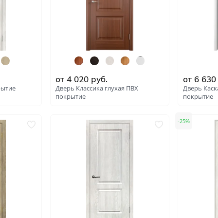
от
4 020
руб.
от
6 630
рытие
Дверь Классика глухая ПВХ
Дверь Каск
покрытие
покрытие
25
: 6277
: 5752