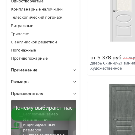
С сотовым наполнением
П-34
Влагостойкие
П-35
Телескопический погонаж
Пло
С английской решёткой
Стоимость
Скидки
от
5 378
руб.
7 170
р
Дорогие
Дверь Скинни-21 вини
Применение
Художественное
В ванную и туалет
В кладовку
В общий коридор
В офис
Почему выбирают нас
Бесплатный замер
Для школ и учебных завед
Изготовление
индивидуальных
В хрущёвку
размеров