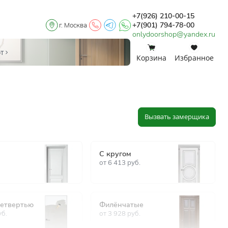
+7(926) 210-00-15
+7(901) 794-78-00
г. Москва
onlydoorshop@yandex.ru
0
0
от
Корзина
Избранное
Вызвать замерщика
С кругом
от
6 413
руб.
четвертью
Филёнчатые
б.
от
3 928
руб.