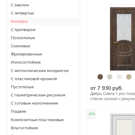
рисунком
от
5 351
руб.
В наличии
Без отделки
Венг
Двери с чёрной патиной
Дуб 
Технические
Крашенные в любой оттен
RAL на выбор
Дуб
Решения
Раздвижные
Дуб 
Глухие
Дуб 
Складные двери книжки
Дуб 
С врезанной фурнитурой
от
7 930
руб.
Комплекты в сборе с коро
Дуб 
Дверь Сиена-1 pvc пок
стекло сатинат с рисун
С овалом
Итал
С притвором
25
Мила
В наличии
Фрезерованные
П-23
С пластиковой кромкой