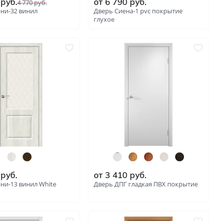
руб.
от
6 790
руб.
4 770
руб.
ни-32 винил
Дверь Сиена-1 pvc покрытие
глухое
: 4486
: 6285
руб.
от
3 410
руб.
ни-13 винил White
Дверь ДПГ гладкая ПВХ покрытие
: 4477
: 5750