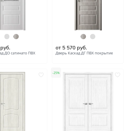
руб.
от
5 570
руб.
ад ДО сатинато ПВХ
Дверь Каскад ДГ ПВХ покрытие
25
: 5749
: 5748