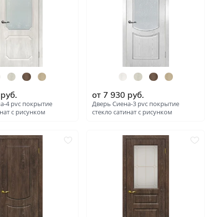
ые
и
руб.
от
7 930
руб.
а-4 pvc покрытие
Дверь Сиена-3 pvc покрытие
инат с рисунком
стекло сатинат с рисунком
: 6280
: 6282
зала и