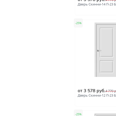
Дверь Скинни-14 П-23 
25
от
3 578
руб.
4 770
р
Дверь Скинни-12 П-23 
25