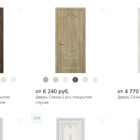
наполнением
от
1 632
руб.
В наличии
В наличи
Артикул: 6279
: 5753
Под покраску
Кремовые
е
Быстрый
просмотр
Зелёные
Тёмный орех
графит
Специальные
ок по
 жемчужный
Двустворчатые
Со стеклом
корица
Скрытые invisible
Царговые
песочный
С замком
Филёнчатые
седой
Каркасно-щитовые
Антивандальные
от
6 240
руб.
от
4 770
бкой
С алюминиевой кромкой
С кругом
филадельфия грей
рытие
Дверь Сиена-2 pvc покрытие
Дверь Скин
ком
глухая
С четвертью
Канадка
ьянский орех
Полнотелые
Скиновые
25
нский орех
: 6286
: 6283
Износостойкие
С метталлическим молди
 (Белый)
Пустотелые
С геометрическим рисун