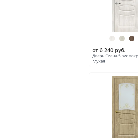
от
6 240
руб.
Дверь Сиена-5 pvc пок
глухая