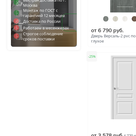
Быстрая доставка по г.
Для специальных помеще
Москва
Размеры
Монтаж по ГОСТ с
Нестандартные на заказ
гарантией 12 месяцев
Доставка по России
Стандартные
Работаем в месенжерах
от
6 790
руб.
1900х600
Строгое соблюдение
Дверь Версаль-2 pvc п
сроков поставки
глухое
2000х700
25
от
3 578
руб.
4 770
р