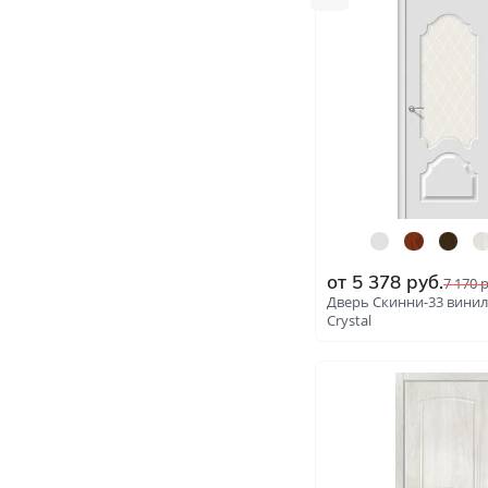
от
5 378
руб.
7 170
р
Дверь Скинни-33 винил
Сrystal