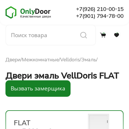
+7(926) 210-00-15
+7(901) 794-78-00
0
0
Каталог
Двери
Межкомнатные
Velldoris
Эмаль
О компании
Двери эмаль VellDoris FLAT
Установка
Вызвать замерщика
Доставка и оплата
Отзывы
FLAT