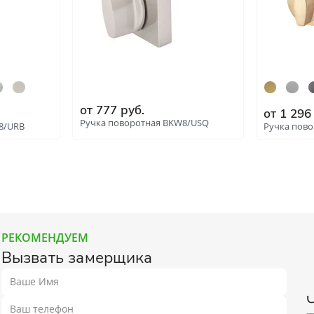
Гладкие
Композитные пластиков
Одностворчатые
Компланарные наличник
Витражные
Триплекс
Погонажные
Противопожарные
от
777
руб.
Эконом
Недорогие
от
1 296
Ручка поворотная BKW8/USQ
8/URB
Ручка пово
Премиум
Элитные
: 8624
: 8625
На кухню
Для дачи
В детскую комнату
В спальню
Для кафе и ресторанов
Двойные распашные для 
гостиной
РЕКОМЕНДУЕМ
В салон красоты
Для гостиниц и отелей
Вызвать замерщика
ений
В корабль
В сталинку
Технические
Строительные