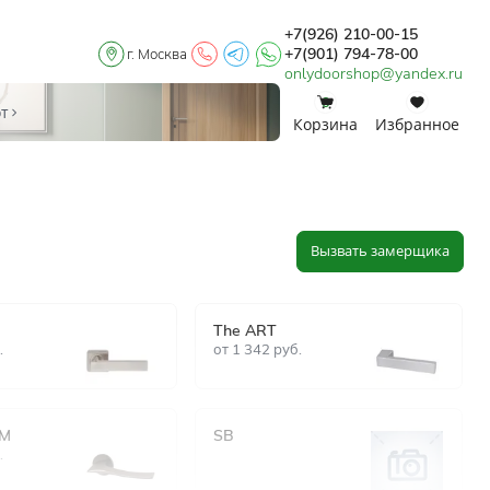
+7(926) 210-00-15
+7(901) 794-78-00
г. Москва
onlydoorshop@yandex.ru
0
0
от
Корзина
Избранное
Вызвать замерщика
The ART
.
от
1 342
руб.
IM
SB
.