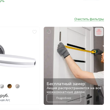
ком
Очистить фильтры
ше
и
Бесплатный замер
Акция распространяется на все
межкомнатные двери.
руб.
Подробнее
ная Arc
и
: 8617