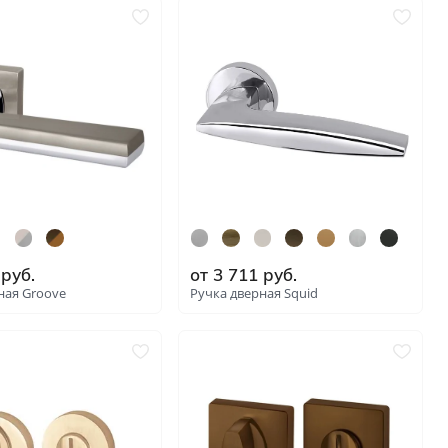
руб.
от
3 711
руб.
ная Groove
Ручка дверная Squid
: 8620
: 8623
нгом
ком