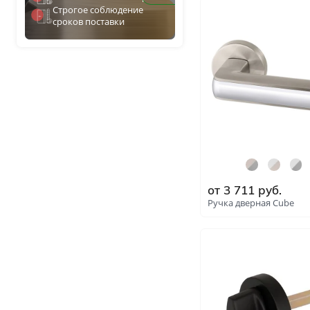
GOLD
Строгое соблюдение
сроков поставки
Без отделки
GP з
Двери с чёрной патиной
MWSC
Крашенные в любой оттен
RAL на выбор
OB а
Решения
Раздвижные
SG М
Глухие
SN М
Складные двери книжки
С врезанной фурнитурой
SN м
от
3 711
руб.
Комплекты в сборе с коро
Ручка дверная Cube
SN м
С овалом
В наличии
WH б
С притвором
Фрезерованные
С пластиковой кромкой