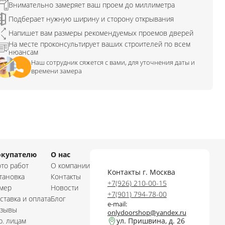
Внимательно замеряет ваш проем до миллиметра
Подберает нужную ширину и сторону открывания
Напишет вам размеры рекомендуемых проемов дверей
На месте проконсультирует ваших строителей по всем
нюансам
Наш сотрудник сяжется с вами, для уточнения даты и
времени замера
окупателю
О нас
то работ
О компании
Контакты г. Москва
тановка
Контакты
+7(926) 210-00-15
мер
Новости
+7(901) 794-78-00
ставка и оплата
Блог
e-mail:
зывы
onlydoorshop@yandex.ru
. лицам
ул. Пришвина, д. 26