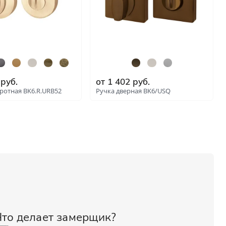
ые
и
руб.
от
1 402
руб.
ротная BK6.R.URB52
Ручка дверная BK6/USQ
: 8626
: 8627
зала и
Что делает замерщик?