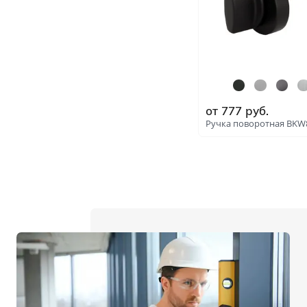
С сотовым наполнением
Влагостойкие
Телескопический погонаж
С английской решёткой
Стоимость
Скидки
от
777
руб.
Ручка поворотная BKW
Дорогие
Применение
В ванную и туалет
В кладовку
В общий коридор
В офис
Для школ и учебных завед
В хрущёвку